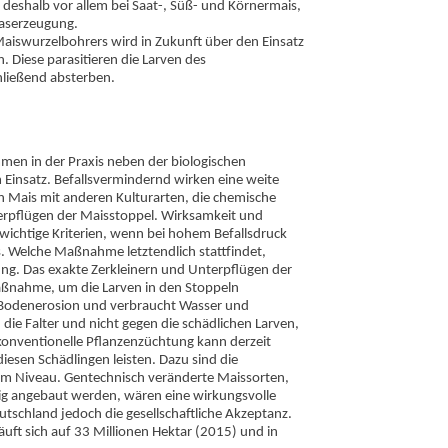
t deshalb vor allem bei Saat-, Süß- und Körnermais,
gaserzeugung.
aiswurzelbohrers wird in Zukunft über den Einsatz
 Diese parasitieren die Larven des
hließend absterben.
en in der Praxis neben der biologischen
nsatz. Befallsvermindernd wirken eine weite
n Mais mit anderen Kulturarten, die chemische
erpflügen der Maisstoppel. Wirksamkeit und
ichtige Kriterien, wenn bei hohem Befallsdruck
. Welche Maßnahme letztendlich stattfindet,
ng. Das exakte Zerkleinern und Unterpflügen der
Maßnahme, um die Larven in den Stoppeln
e Bodenerosion und verbraucht Wasser und
n die Falter und nicht gegen die schädlichen Larven,
 konventionelle Pflanzenzüchtung kann derzeit
iesen Schädlingen leisten. Dazu sind die
gem Niveau. Gentechnisch veränderte Maissorten,
ig angebaut werden, wären eine wirkungsvolle
utschland jedoch die gesellschaftliche Akzeptanz.
uft sich auf 33 Millionen Hektar (2015) und in