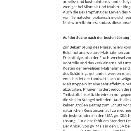
arbeits- und kostenintensiv und erfolg
weniger bei Silomais und Mais zur Bio
Auch die Bekämpfung der Larven des M
von Nematoden biologisch möglich sein.
Maiswurzelbohrers, sodass diese ansc
Auf der Suche nach der besten Lösung
Zur Bekämpfung des Maiszünslers komm
Bekämpfung weitere Maßnahmen zum Ei
Fruchtfolge, also der Fruchtwechsel vo
Kontrolle und das Zerkleinern und Unt
Kosten der jeweiligen Maßnahme sind w
des Schädlings gehandelt werden muss
entscheidet der Landwirt nach Abwägu
Maisstoppeln ist eine sehr effektive 
abzutöten. Pflügen fördert jedoch di
Treibstoff. Insektizide wirken nur gege
die sich im Stängel befinden. Auch die
keinen großen Beitrag zum Schutz vor d
natürlichen Resistenzen auf zu niedri
die insbesondere in den USA großfläch
Lösung. Für diese fehlt am Standort De
Der Anbau von gv-Mais in den USA belä