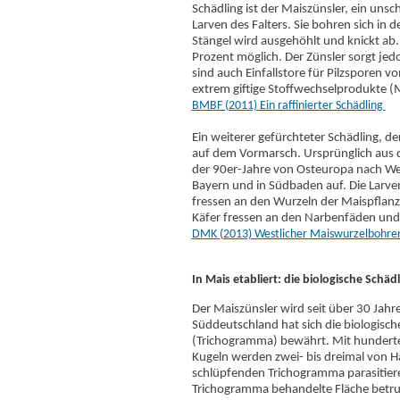
Schädling ist der Maiszünsler, ein unsc
Larven des Falters. Sie bohren sich in 
Stängel wird ausgehöhlt und knickt ab. 
Prozent möglich. Der Zünsler sorgt jed
sind auch Einfallstore für Pilzsporen v
extrem giftige Stoffwechselprodukte (
BMBF (2011) Ein raffinierter Schädling
Ein weiterer gefürchteter Schädling, de
auf dem Vormarsch. Ursprünglich aus de
der 90er-Jahre von Osteuropa nach Wes
Bayern und in Südbaden auf. Die Larven
fressen an den Wurzeln der Maispflanze
Käfer fressen an den Narbenfäden und
DMK (2013) Westlicher Maiswurzelbohre
In Mais etabliert: die biologische Sch
Der Maiszünsler wird seit über 30 Jahre
Süddeutschland hat sich die biologis
(Trichogramma) bewährt. Mit hundert
Kugeln werden zwei- bis dreimal von H
schlüpfenden Trichogramma parasitieren
Trichogramma behandelte Fläche betru