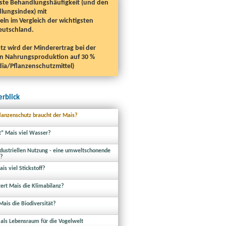
gste Behandlungshäufigkeit (und den
lungsindex) mit
ln im Vergleich der wichtigsten
eutschland.
z wird der Minderertrag bei der
en Nahrungsproduktion auf 30 %
dia/Pflanzenschutzmittel)
rblick
flanzenschutz braucht der Mais?
t“ Mais viel Wasser?
ndustriellen Nutzung - eine umweltschonende
e?
is viel Stickstoff?
tert Mais die Klimabilanz?
Mais die Biodiversität?
 als Lebensraum für die Vogelwelt