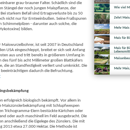
heinbarer grau-brauner Falter. Schädlich sind die
Wie viel M
den Stängel der noch jungen Maispflanze, der
Bei starkem Befall sind Ertragsverluste bis zu 50
Zehrt Mai
och nicht nur für Ernteeinbußen. Seine Fraßspuren
on Schimmelpilzen - darunter auch solche, die
Mehr Mais 
Mykotoxine) bilden.
Mais für Bi
r Maiswurzelbohrer, ist seit 2007 in Deutschland
Mais für Bi
n USA eingeschleppt, breitet er sich seit Anfang
Lebensmitt
ten aus und tritt bereits in größerem Umfang in
Maisanbau 
 des fünf bis acht Millimeter großen Blattkäfers
, die an Standfestigkeit verliert und umknickt. Die
Mehr Mais,
 beeinträchtigen dadurch die Befruchtung.
r
ädlingsbekämpfung
n erfolgreich biologisch bekämpft. Vor allem in
che Maiszünslerbekämpfung mit Schlupfwespen
en Trichogramma-Eiern bestückte Kärtchen oder
and oder auch maschinell im Feld ausgebracht. Die
 anschließend die Eigelege des Zünslers. Die mit
g 2013 etwa 27.000 Hektar. Die Methode ist