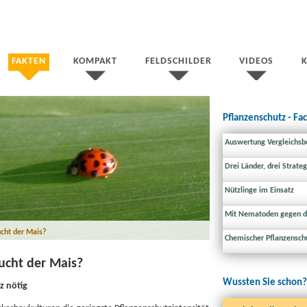
FAKTEN
KOMPAKT
FELDSCHILDER
VIDEOS
Pflanzenschutz - Fa
Auswertung Vergleichsbe
Drei Länder, drei Strat
Nützlinge im Einsatz
Mit Nematoden gegen d
ucht der Mais?
Chemischer Pflanzensch
ucht der Mais?
Wussten Sie schon?
z nötig