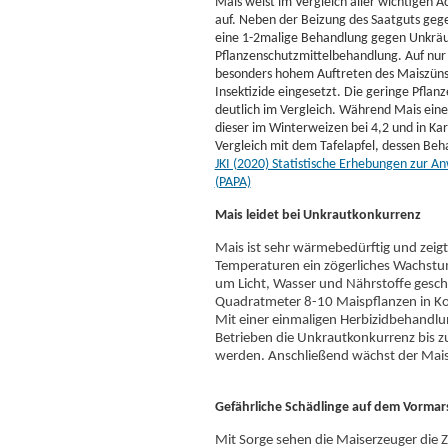
Mais weist im Vergleich aller wichtigen A
auf. Neben der Beizung des Saatguts gege
eine 1-2malige Behandlung gegen Unkräute
Pflanzenschutzmittelbehandlung. Auf nur
besonders hohem Auftreten des Maiszünsl
Insektizide eingesetzt. Die geringe Pflanz
deutlich im Vergleich. Während Mais eine
dieser im Winterweizen bei 4,2 und in Kart
Vergleich mit dem Tafelapfel, dessen Beha
JKI (2020) Statistische Erhebungen zur A
(PAPA)
Mais leidet bei Unkrautkonkurrenz
Mais ist sehr wärmebedürftig und zeigt
Temperaturen ein zögerliches Wachstum
um Licht, Wasser und Nährstoffe gesch
Quadratmeter 8-10 Maispflanzen in K
Mit einer einmaligen Herbizidbehandlu
Betrieben die Unkrautkonkurrenz bis z
werden. Anschließend wächst der Mai
Gefährliche Schädlinge auf dem Vormar
Mit Sorge sehen die Maiserzeuger die 