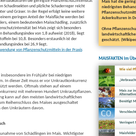
ckerbaukulturen die geringste Pflanzenschutzintensität
Mais hat die gerin
n Schadinsekten und pilzliche Schaderreger reicht
niedrigsten Behand
r und Gräser. In der Regel erfolgt keine weitere
Pflanzenschutzmitte
 einem geringen Anteil der Maisfläche werden bei
Ackerkulturen in D
ers, einem bedeutenden Maisschädling, zusätzlich
enschutzintensität bei Mais zeigt sich besonders
Ohne Pflanzenschut
n Behandlungsindex von 1,8 aufweist (2018), liegt
landwirtschaftlich
offeln bei 10,8. Besonders erstaunlich ist der
geschätzt. (Wikipe
ndlungsindex bei 26,9 liegt.
nwendung von Pflanzenschutzmitteln in der Praxis
MAISFAKTEN im Übe
Wie viel P
 insbesondere im Frühjahr bei niedrigen
„Verbrauch
. In dieser Zeit muss er vor Unkrautkonkurrenz
ützt werden. Oftmals stehen auf einem
Mais zur i
onkurrenz mit mehreren Hundert Unkrautpflanzen.
Alternativ
ng kann auf den meisten landwirtschaftlichen
Benötigt Ma
um Reihenschluss des Maises ausgeschaltet
s den Unkräutern davon.
Verschlech
Verringert 
sch
Zunahme von Schädlingen im Mais. Wichtigster
Maisfelder